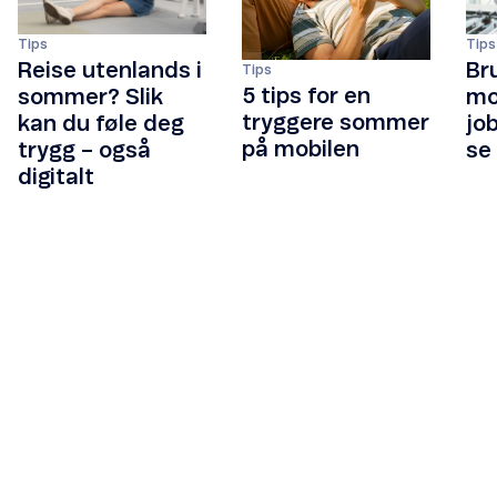
Tips
Tips
Reise utenlands i
Br
Tips
5 tips for en
sommer? Slik
mob
tryggere sommer
kan du føle deg
jo
på mobilen
trygg – også
se
digitalt