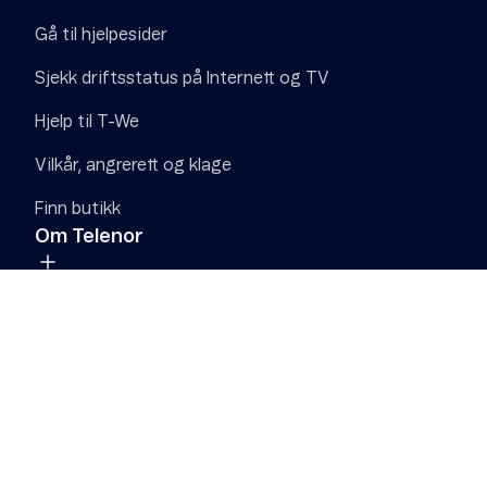
Gå til hjelpesider
Sjekk driftsstatus på Internett og TV
Hjelp til T-We
Vilkår, angrerett og klage
Finn butikk
Om Telenor
Om Telenor
Om Telenor
Samfunnsansvar
Digital Sikkerhet