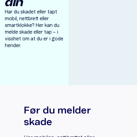
din
Har du skadet eller tapt
mobil, nettbrett eller
smartklokke? Her kan du
melde skade eller tap – i
visshet om at du er i gode
hender.
Item
1
of
1
Før du melder
skade