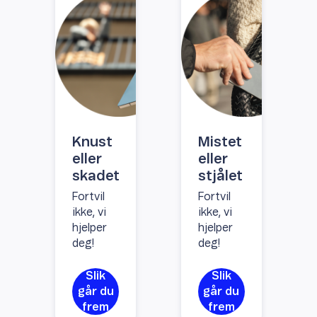
Knust
Mistet
eller
eller
skadet
stjålet
Fortvil
Fortvil
ikke, vi
ikke, vi
hjelper
hjelper
deg!
deg!
Slik
Slik
går du
går du
frem
frem