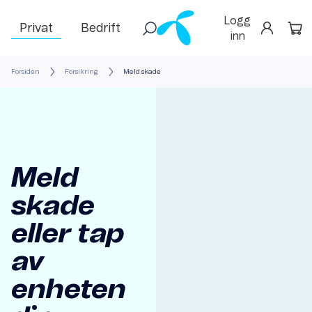
Logg
Privat
Bedrift
inn
Forsiden
Forsikring
Meld skade
Meld
skade
eller tap
av
enheten