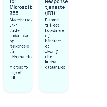
for
Response
Microsoft
tjeneste
365
(IRT)
Sikkerhetsovervåking
Bistand
24/7.
til å lede,
Jakte,
koordinere
undersøke
og
og
håndtere
respondere
et
på
alvorlig
sikkerhetstrusler
eller
i
kritisk
Microsoft-
dataangrep
miljøet
ditt.