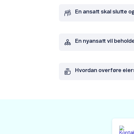
En ansatt skal slutte o
En nyansatt vil behold
Hvordan overføre eie