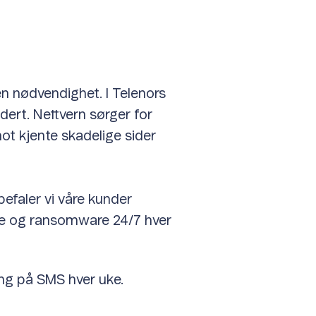
 en nødvendighet. I Telenors
dert. Nettvern sørger for
mot kjente skadelige sider
befaler vi våre kunder
re og ransomware 24/7 hver
ing på SMS hver uke.