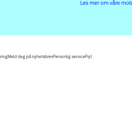
Les mer om våre
mob
ring
Meld deg på nyhetsbrev
Personlig service
Flyt