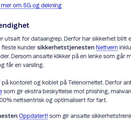
 mer om 5G og dekning
endighet
r utsatt for dataangrep. Derfor har sikkerhet blitt
 fleste kunder
sikkerhetstjenesten
Nettvern
inklu
tsider. Dersom ansatte klikker på en lenke som går 
g får en varsling.
r på kontoret og koblet på Telenornettet. Derfor an
e
som gir ekstra beskyttelse mot phishing, malwa
00% nettsentrisk og optimalisert for fart.
enesten
Oppdatert!
som gir ansatte sikkerhetstren