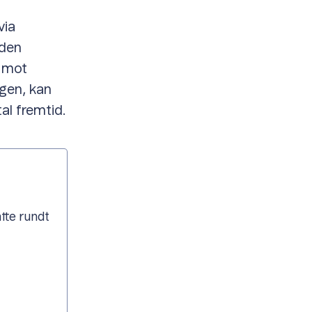
via
 den
n mot
ngen, kan
al fremtid.
tte rundt