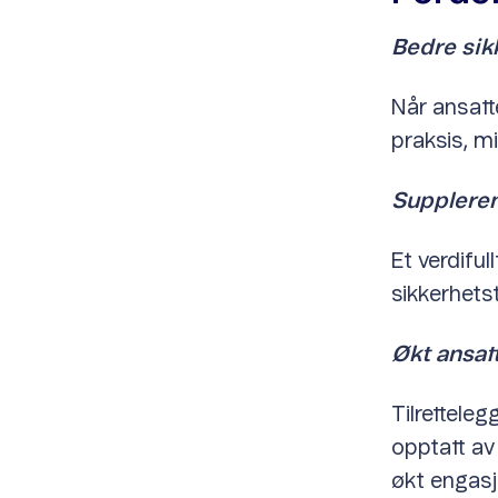
Bedre sik
Når ansatte
praksis, m
Supplere
Et verdifu
sikkerhets
Økt ansat
Tilretteleg
opptatt av 
økt engasj