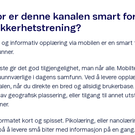
or er denne kanalen smart fo
ikkerhetstrening?
l og informativ opplæring via mobilen er en smart
unner.
ste gir det god tilgjengelighet, man når alle. Mobilt
nnværlige i dagens samfunn. Ved å levere opplæ
len, når du direkte en bred og allsidig brukerbase.
v geografisk plassering, eller tilgang til annet ut
ner.
ormatet kort og spisset. Pikolæring, eller nanolæri
på å levere små biter med informasjon på en gang.