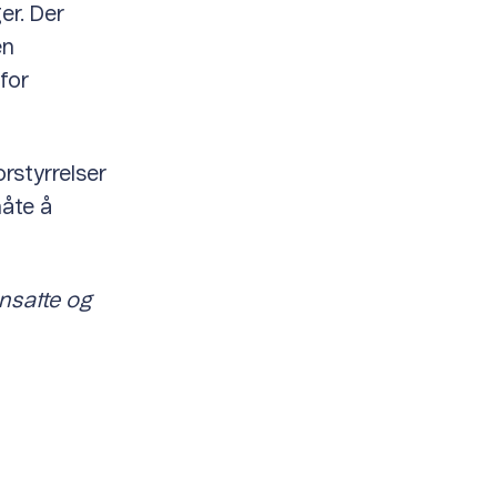
er. Der
en
for
rstyrrelser
måte å
ansatte og