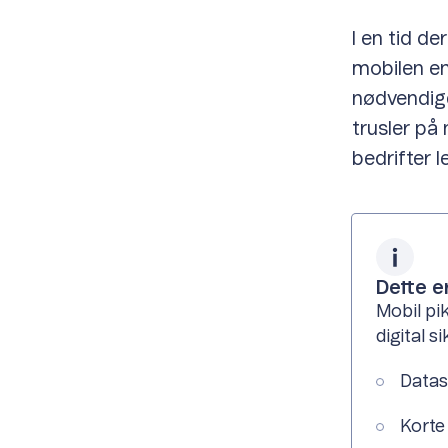
I en tid de
mobilen en
nødvendige
trusler på 
bedrifter 
Dette e
Mobil pi
digital s
Datas
Korte