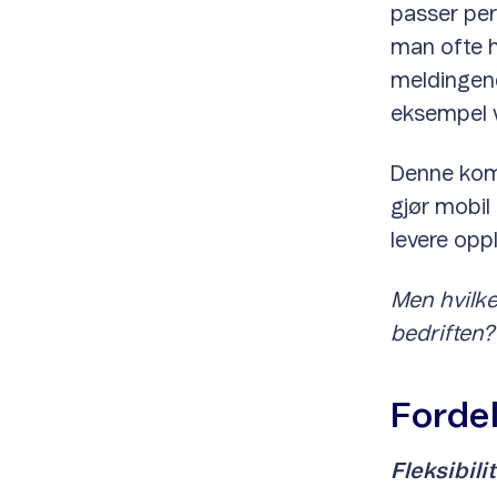
passer per
man ofte ha
meldingen
eksempel w
Denne komb
gjør mobil
levere opp
Men hvilke
bedriften?
Forde
Fleksibilit