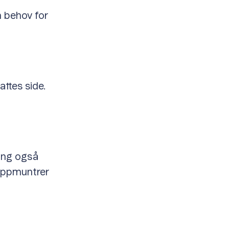
n behov for
attes side.
ing også
 oppmuntrer