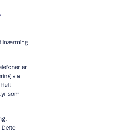
r
 tilnærming
elefoner er
ring via
 Helt
styr som
ng,
 Dette