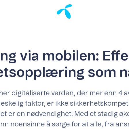
g via mobilen: Effe
etsopplæring som nå
mer digitaliserte verden, der mer enn 4 
skelig faktor, er ikke sikkerhetskompe
et er en nødvendighet! Med et stadig øk
enn noensinne å sørge for at alle, fra ansat