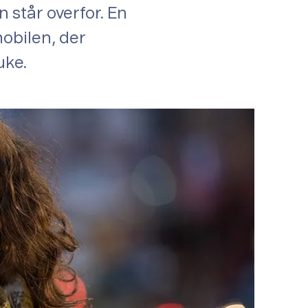
 står overfor. En
mobilen, der
uke.