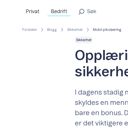
Privat
Bedrift
Forsiden
Blogg
Sikkerhet
Mobil pikolaering
Sikkerhet
Opplærin
sikkerh
I dagens stadig 
skyldes en menne
bare en bonus. D
er det viktigere 