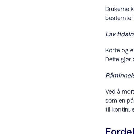
Brukerne k
bestemte t
Lav tidsin
Korte og en
Dette gjør 
Påminnels
Ved å mott
som en påm
til kontinue
Fordel