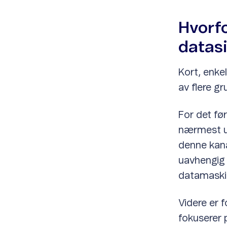
Hvorf
datas
Kort, enke
av flere gr
For det før
nærmest uu
denne kana
uavhengig a
datamaski
Videre er f
fokuserer 