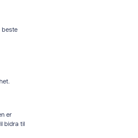
g beste
het.
en er
 bidra til