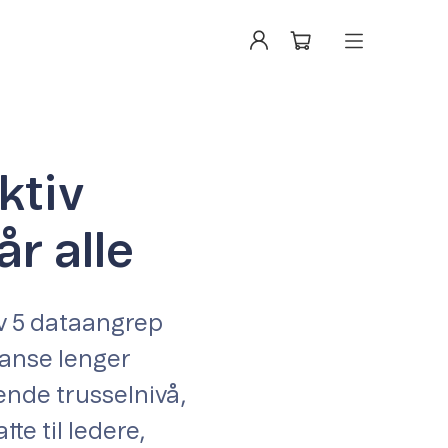
ktiv
r alle
av 5 dataangrep
tanse lenger
ende trusselnivå,
te til ledere,