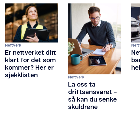
Nettverk
Nett
Er nettverket ditt
Ne
klart for det som
ba
kommer? Her er
he
sjekklisten
Nettverk
La oss ta
driftsansvaret –
så kan du senke
skuldrene