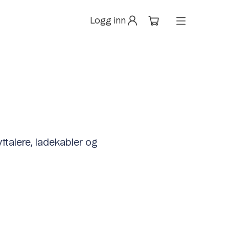
Logg inn
øyttalere, ladekabler og