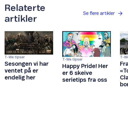
Relaterte
Se flere artikler
artikler
T-We tipser
T-We
T-We tipser
Sesongen vi har
Fra
Happy Pride! Her
ventet på er
«T
er 6 skeive
endelig her
Cla
serietips fra oss
bo