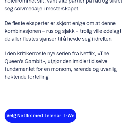
hotellrommet sitt, vant åtte partier på rad og sikret
seg sølvmedalje i mesterskapet.
De fleste eksperter er skjønt enige om at denne
kombinasjonen – rus og sjakk – trolig ville ødelagt
de aller flestes sjanser til å hevde seg i idretten.
I den kritikerroste nye serien fra Netflix, «The
Queen’s Gambit», utgjør den imidlertid selve
fundamentet for en morsom, rørende og uvanlig
hektende fortelling.
Velg Netflix med Telenor T-We