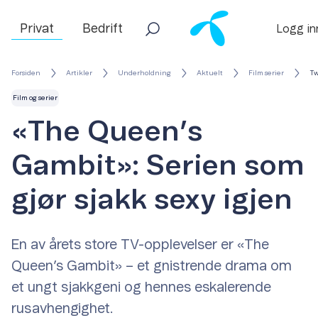
Privat
Bedrift
Logg in
Forsiden
Artikler
Underholdning
Aktuelt
Film serier
Tw
Film og serier
«The Queen’s
Gambit»: Serien som
gjør sjakk sexy igjen
En av årets store TV-opplevelser er «The
Queen’s Gambit» – et gnistrende drama om
et ungt sjakkgeni og hennes eskalerende
rusavhengighet.