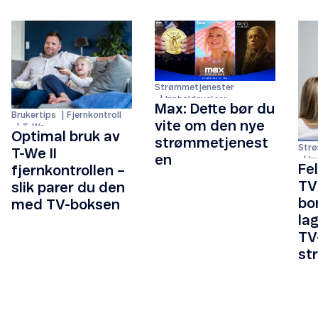
Strømmetjenester
Innholdsvelger
Max: Dette bør du
Brukertips
Fjernkontroll
vite om den nye
T-We
Optimal bruk av
strømmetjenest
Strø
T-We II
en
In
Fe
fjernkontrollen –
TV
slik parer du den
bor
med TV-boksen
la
TV
st