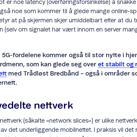
pt er noe latency (overføringsforsinkelse) å snakk
 også noe som kommer til å glede mange online-spi
betyr at på skjermen skjer umiddelbart etter at du 
en (selv om signalet har vært innom en server man
5G-fordelene kommer også til stor nytte i hje
rdmenn, som kan glede seg over
et stabilt og 
tt
med Trådløst Bredbånd – også i områder s
ernett.
vedelte nettverk
nettverk (såkalte «network slices») er ulike nettver
av det underliggende mobilnettet. I praksis vil det