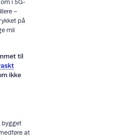
e om i 5G-
llere –
trykket på
ge mil
mmet til
raskt
om ikke
k bygget
 medføre at