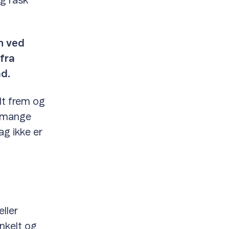
og rask
n ved
 fra
ad.
ndt frem og
t mange
ag ikke er
eller
enkelt og