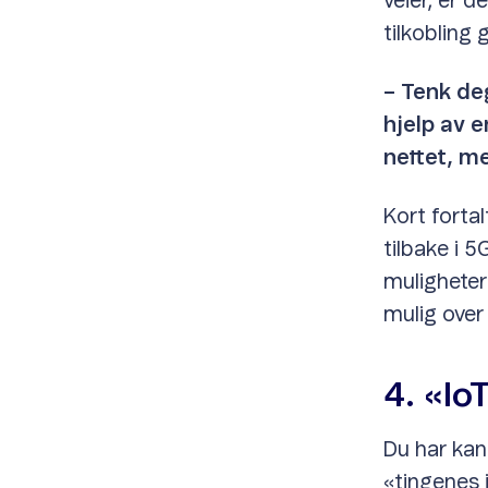
veier, er d
tilkobling
– Tenk de
hjelp av e
nettet, m
Kort fortal
tilbake i 
muligheter
mulig over
4. «IoT
Du har kans
«tingenes i