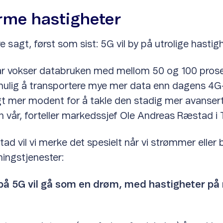
orme hastigheter
 sagt, først som sist: 5G vil by på utrolige hastigh
 år vokser databruken med mellom 50 og 100 prosen
mulig å transportere mye mer data enn dagens 4G-
gt mer modent for å takle den stadig mer avanser
 vår, forteller markedssjef Ole Andreas Ræstad i T
tad vil vi merke det spesielt når vi strømmer eller 
ingstjenester:
e på 5G vil gå som en drøm, med hastigheter på