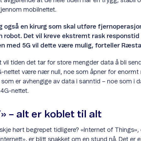
et avgjørende at de hele tiden har en trygg, stabil 
 gjennom mobilnettet.
g også en kirurg som skal utføre fjernoperasjo
n robot. Det vil kreve ekstremt rask responstid
en med 5G vil dette være mulig, forteller Ræst
t vil tiden det tar for store mengder data å bli se
5G-nettet være nær null, noe som åpner for enorm
 som er avhengige av data i sanntid – noe som i d
 4G-nettet.
» – alt er koblet til alt
kje hørt begrepet tidligere? «Internet of Things», 
nternett», er blitt snakket om en stund nå. Det er 