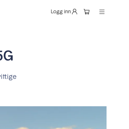
Logg inn
 5G
ittige