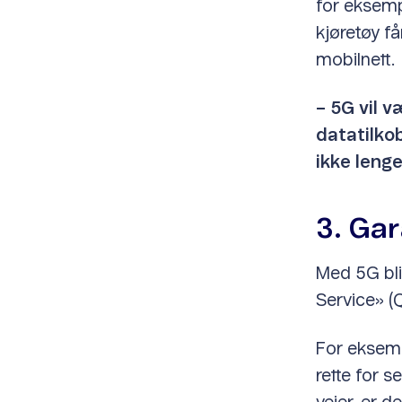
for eksemp
kjøretøy f
mobilnett.
– 5G vil v
datatilkob
ikke lenge
3. Gar
Med 5G blir
Service» (
For eksemp
rette for s