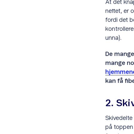
At det kna
nettet, er
fordi det 
kontroller
unna).
De mange 
mange no
hjemmene
kan få fib
2. Ski
Skivedelte 
på toppen 