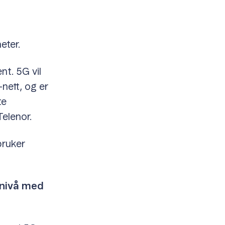
eter.
t. 5G vil
nett, og er
te
elenor.
bruker
 nivå med