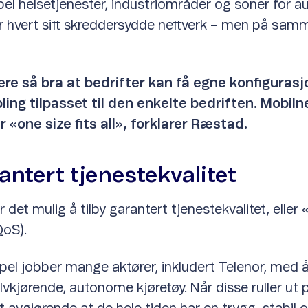
el helsetjenester, industriområder og soner for 
år hvert sitt skreddersydde nettverk – men på sam
ære så bra at bedrifter kan få egne konfigurasj
ling tilpasset til den enkelte bedriften. Mobilne
r «one size fits all», forklarer Ræstad.
antert tjenestekvalitet
 det mulig å tilby garantert tjenestekvalitet, eller 
QoS).
el jobber mange aktører, inkludert Telenor, med å 
elvkjørende, autonome kjøretøy. Når disse ruller ut