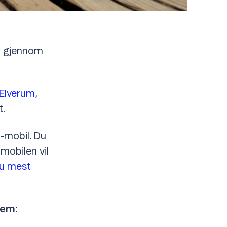
n gjennom
 Elverum
,
t.
-mobil. Du
mobilen vil
du mest
dem: