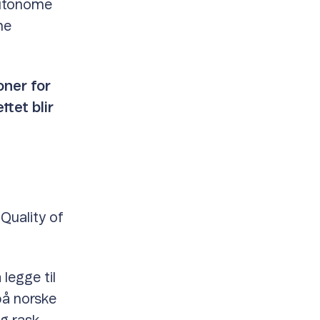
autonome
me
oner for
ttet blir
«Quality of
legge til
 på norske