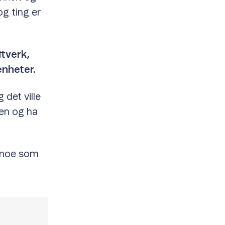
og ting er
ttverk,
enheter.
 det ville
nen og ha
t, noe som