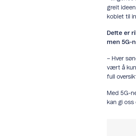
greit ideen
koblet til i
Dette er r
men 5G-net
– Hver sønd
vært å kun
full overs
Med 5G-nett
kan gi oss