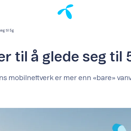
seg til 5g
r til å glede seg til
s mobilnettverk er mer enn «bare» vanv