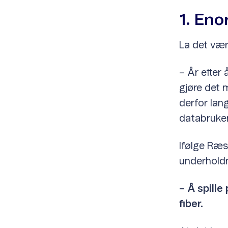
1. En
La det være
– År etter
gjøre det 
derfor lan
databruken
Ifølge Ræs
underholdn
– Å spill
fiber.