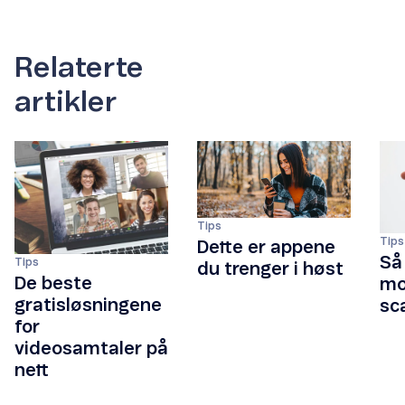
Relaterte
artikler
Tips
Tips
Dette er appene
Så
Tips
du trenger i høst
De beste
mo
gratisløsningene
sc
for
videosamtaler på
nett