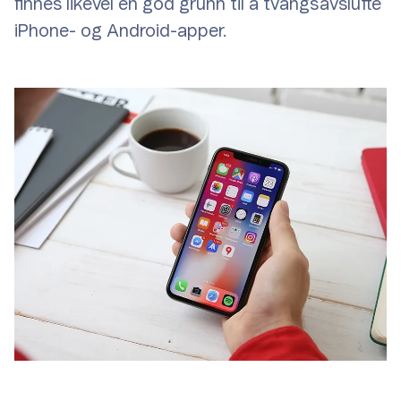
finnes likevel én god grunn til å tvangsavslutte
iPhone- og Android-apper.