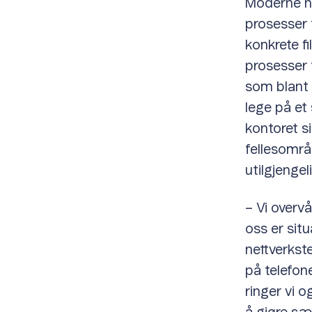
Moderne ne
prosesser 
konkrete f
prosesser 
som blant a
lege på et 
kontoret s
fellesområ
utilgjengeli
– Vi over
oss er si
nettverkst
på telefon
ringer vi o