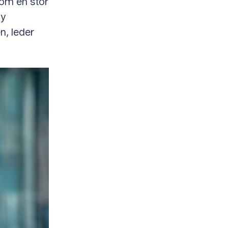
som en stor
ny
en, leder