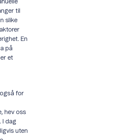
nuelle
nger til
n slike
aktorer
ørighet. En
ta på
er et
også for
e, hev oss
 I dag
ligvis uten