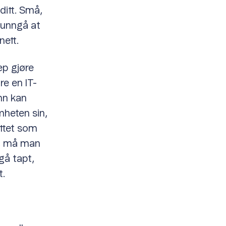
ditt. Små,
å unngå at
nett.
ep gjøre
re en IT-
ønn kan
mheten sin,
ttet som
ll, må man
gå tapt,
t.