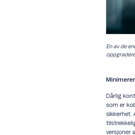
En av de en
oppgradere n
Minimerer
Dårlig kont
som er kobl
sikkerhet. 
tilstrekke
versjoner 