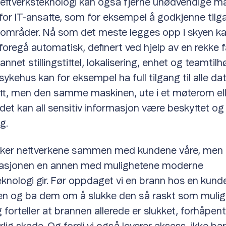
ttverksteknologi kan også fjerne unødvendige ma
for IT-ansatte, som for eksempel å godkjenne tilga
ilområder. Nå som det meste legges opp i skyen ka
foregå automatisk, definert ved hjelp av en rekke f
nnet stillingstittel, lokalisering, enhet og teamtilh
sykehus kan for eksempel ha full tilgang til alle da
itt, men den samme maskinen, ute i et møterom ell
det kan all sensitiv informasjon være beskyttet og
g.
våker nettverkene sammen med kundene våre, men 
tuasjonen en annen med mulighetene moderne
eknologi gir. Før oppdaget vi en brann hos en kund
en og ba dem om å slukke den så raskt som mulig.
g forteller at brannen allerede er slukket, forhåpent