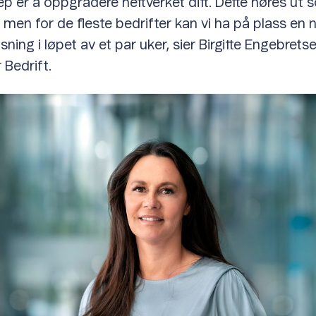
p er å oppgradere nettverket ditt. Dette høres ut 
 men for de fleste bedrifter kan vi ha på plass en 
sning i løpet av et par uker, sier Birgitte Engebrets
 Bedrift.