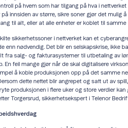
ntroll på hvem som har tilgang på hva i nettverket 
 på innsiden av større, sikre soner gjør det mulig 
gang til alt, eller at alle enheter er koblet til samme 
kilte sikkerhetssoner i nettverket kan et cyberangr
e enn nødvendig. Det blir en selskapskrise, ikke ba
alt fra salg- og fakturasystemer til utbetaling av l
. En feil mange gjør når de skal digitalisere virkso
sempel å koble produksjonen opp på det samme ne
Dersom dette nettet blir angrepet og satt ut av spi
ryte produksjonen i flere uker og store verdier kan 
tter Torgersrud, sikkerhetsekspert i Telenor Bedrif
beidshverdag