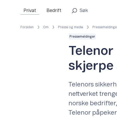
Privat
Bedrift
Forsiden
Om
Presse og media
Pressemeldinge
Pressemeldinger
Telenor 
skjerpe
Telenors sikkerh
nettverket treng
norske bedrifter
Telenor påpeker a