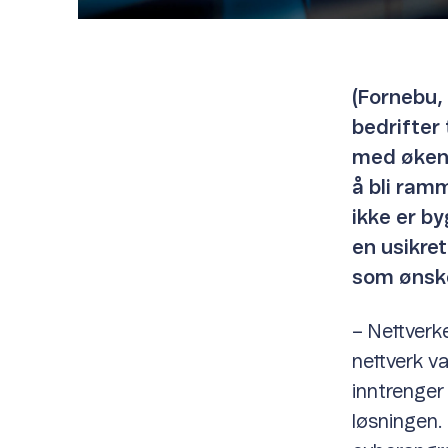
(Fornebu,
bedrifter 
med økend
å bli ram
ikke er by
en usikre
som ønske
– Nettverk
nettverk va
inntrenger 
løsningen.