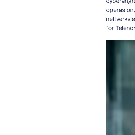
cyberangre
operasjon,
nettverkslø
for Telenor