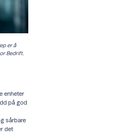
ep er å
or Bedrift.
ke enheter
rudd på god
og sårbare
r det