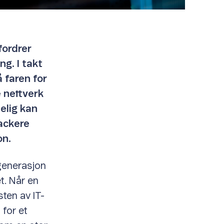
fordrer
ng. I takt
 faren for
 nettverk
selig kan
ackere
on.
generasjon
et. Når en
sten av IT-
 for et