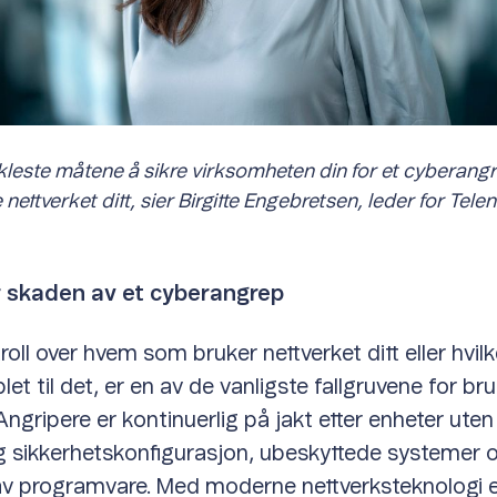
kleste måtene å sikre virksomheten din for et cyberangr
ettverket ditt, sier Birgitte Engebretsen, leder for Telen
 skaden av et cyberangrep
roll over hvem som bruker nettverket ditt eller hvil
et til det, er en av de vanligste fallgruvene for b
Angripere er kontinuerlig på jakt etter enheter uten
lig sikkerhetskonfigurasjon, ubeskyttede systemer 
av programvare. Med moderne nettverksteknologi e