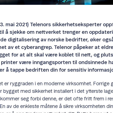
 3. mai 2021) Telenors sikkerhetseksperter opp
til å sjekke om nettverket trenger en oppdateri
e digitalisering av norske bedrifter, øker også
met av et cyberangrep.
Telenor påpeker at eldre
gget for at alt skal være koblet til nett, og plut
t printer være inngangsporten til ondsinnede h
r å tappe bedriften din for sensitiv informasj
et er ryggraden i en moderne virksomhet. Forrige 
r bygget med sikkerhet installert i det ytterste lag
kommer seg forbi denne, er det ofte fritt frem i re
 En av de enkleste måtene å sikre virksomheten din