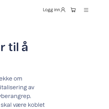
Logg inn
 til å
sjekke om
talisering av
cyberangrep.
t skal være koblet