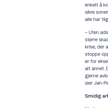
enkelt å ko
sikre soner
alle har til
– Uten ads
større skad
krise, der 
stoppe opp
er for ek
alt annet. 
gjerne avb
sier Jan-Pe
Smidig ar