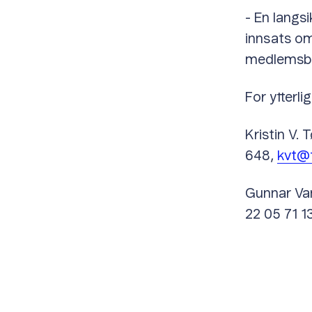
- En langsi
innsats om
medlemsbed
For ytterli
Kristin V.
648,
kvt@
Gunnar Van
22 05 71 13