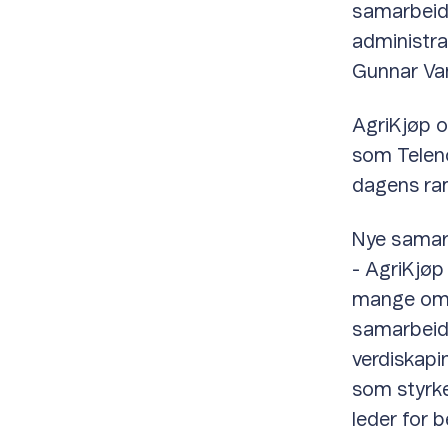
samarbeids
administra
Gunnar Van
AgriKjøp og
som Telen
dagens ram
Nye samar
- AgriKjøp
mange omr
samarbeids
verdiskapi
som styrke
leder for 