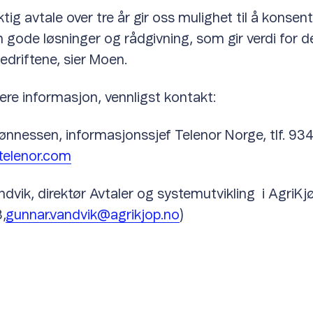
ktig avtale over tre år gir oss mulighet til å konsen
 gode løsninger og rådgivning, som gir verdi for d
riftene, sier Moen.
gere informasjon, vennligst kontakt:
 Tønnessen, informasjonssjef Telenor Norge, tlf. 93
telenor.com
dvik, direktør Avtaler og systemutvikling i AgriKjø
,
gunnar.vandvik@agrikjop.no
)