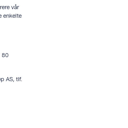
trere vår
e enkelte
4 80
p AS, tlf.