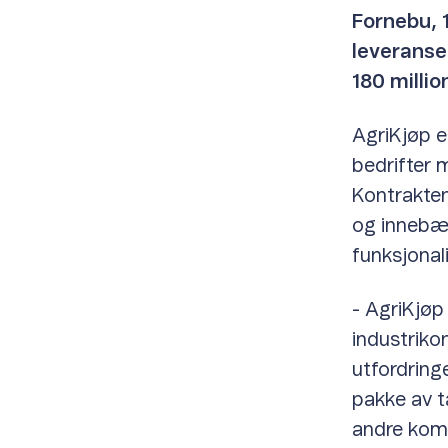
Fornebu, 
leveranse 
180 millio
AgriKjøp e
bedrifter 
Kontrakten
og innebær
funksjonal
- AgriKjøp
industriko
utfordring
pakke av t
andre komm