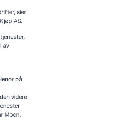
fter, sier
iKjøp AS.
tjenester,
l av
elenor på
 den videre
jenester
ar Moen,