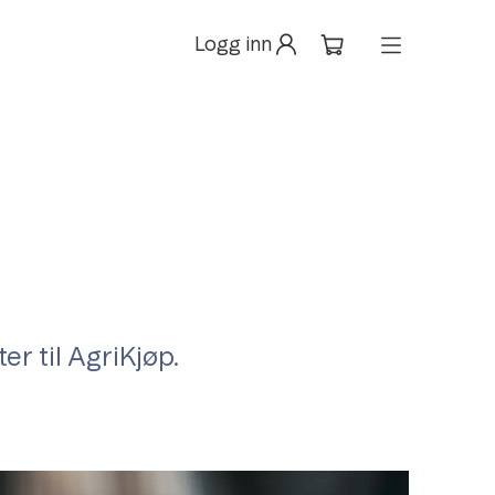
Logg inn
r til AgriKjøp.