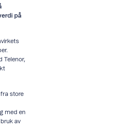
å
verdi på
virkets
er.
 Telenor,
kt
fra store
ing med en
 bruk av