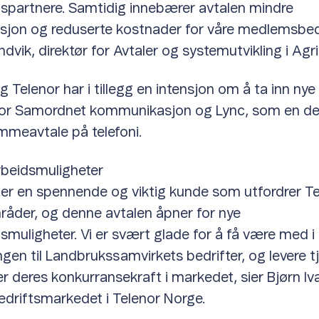
partnere. Samtidig innebærer avtalen mindre
sjon og reduserte kostnader for våre medlemsbedri
dvik, direktør for Avtaler og systemutvikling i Agr
 Telenor har i tillegg en intensjon om å ta inn nye 
or Samordnet kommunikasjon og Lync, som en de
meavtale på telefoni.
beidsmuligheter
 er en spennende og viktig kunde som utfordrer T
åder, og denne avtalen åpner for nye
muligheter. Vi er svært glade for å få være med i
ngen til Landbrukssamvirkets bedrifter, og levere t
r deres konkurransekraft i markedet, sier Bjørn Iv
bedriftsmarkedet i Telenor Norge.