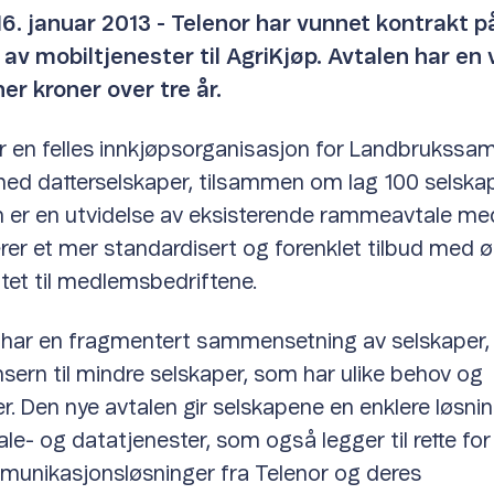
16. januar 2013 - Telenor har vunnet kontrakt p
av mobiltjenester til AgriKjøp. Avtalen har en 
ner kroner over tre år.
r en felles innkjøpsorganisasjon for Landbrukssam
med datterselskaper, tilsammen om lag 100 selskap
 er en utvidelse av eksisterende rammeavtale med
er et mer standardisert og forenklet tilbud med ø
itet til medlemsbedriftene.
 har en fragmentert sammensetning av selskaper, 
nsern til mindre selskaper, som har ulike behov og
er. Den nye avtalen gir selskapene en enklere løsn
ale- og datatjenester, som også legger til rette for
unikasjonsløsninger fra Telenor og deres