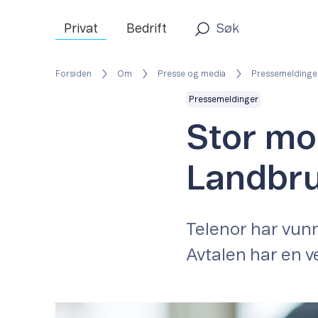
Privat
Bedrift
Forsiden
Om
Presse og media
Pressemeldinge
Pressemeldinger
Stor mob
Landbr
Telenor har vunn
Avtalen har en ve