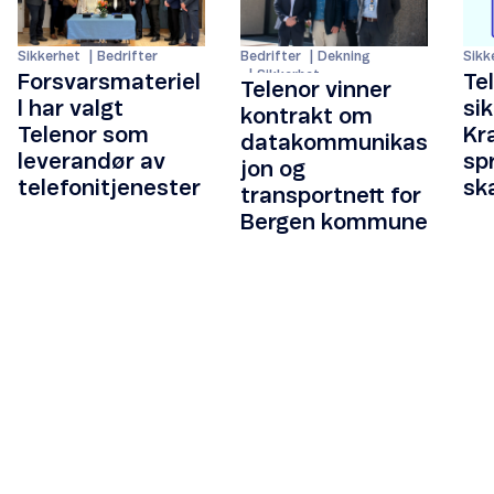
Sikk
Sikkerhet
Bedrifter
Bedrifter
Dekning
Sikkerhet
Te
Forsvarsmateriel
Telenor vinner
si
l har valgt
kontrakt om
Kra
Telenor som
datakommunikas
sp
leverandør av
jon og
sk
telefonitjenester
transportnett for
Bergen kommune