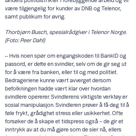
landets politidistrikter i forebyggende arbeid og vil
være tilgjengelig for kunder av DNB og Telenor,
samt publikum for øvrig.
Thorbjørn Busch, spesialrådgiver i Telenor Norge.
(Foto: Peer Dahl)
‒ Hvis noen spør om engangskoden til BankID og
passord, er dette en svindler, selv om de gir seg ut
for å være fra banken, eller til og med politiet.
Bedrageriene kunne vært avverget dersom
befolkningen hadde vært klar over hvordan
svindlere opererer. Svindlerens viktigste verktøy er
sosial manipulasjon. Svindleren prøver å få deg til å
føle frykt, grådighet stress eller usikkerhet. Ofte
forsøker de å skape et tidspress også – de gir et
inntrykk av at du må gjøre som de sier nå, ellers