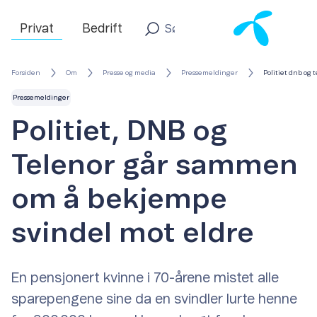
Privat
Bedrift
Forsiden
Om
Presse og media
Pressemeldinger
Politiet dnb og
Pressemeldinger
Politiet, DNB og
Telenor går sammen
om å bekjempe
svindel mot eldre
En pensjonert kvinne i 70-årene mistet alle
sparepengene sine da en svindler lurte henne