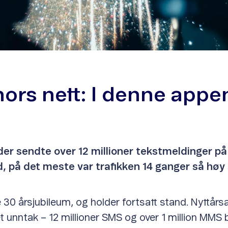
enors nett: I denne app
nder sendte over 12 millioner tekstmeldinger 
ad, på det meste var trafikken 14 ganger så hø
re 30 årsjubileum, og holder fortsatt stand. Nyttårs
tet unntak – 12 millioner SMS og over 1 million MMS 