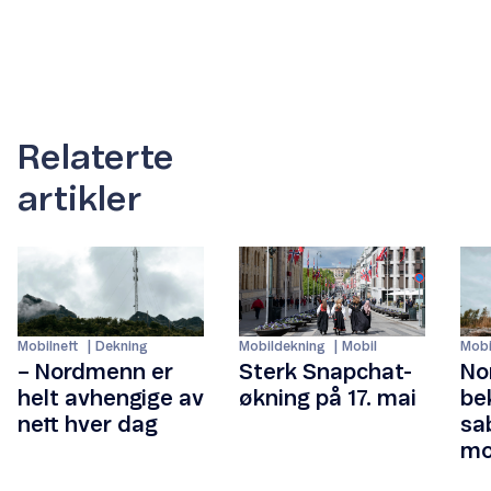
Relaterte
artikler
Mobilnett
Dekning
Mobildekning
Mobil
Mobi
– Nordmenn er
Sterk Snapchat-
No
helt avhengige av
økning på 17. mai
be
nett hver dag
sa
mo