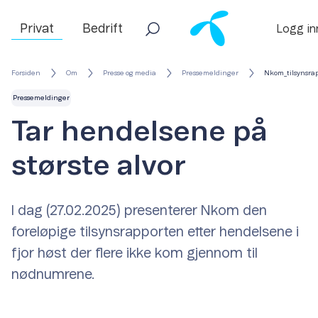
Privat
Bedrift
Logg in
Forsiden
Om
Presse og media
Pressemeldinger
Nkom_tilsynsrap
Pressemeldinger
Tar hendelsene på
største alvor
I dag (27.02.2025) presenterer Nkom den
foreløpige tilsynsrapporten etter hendelsene i
fjor høst der flere ikke kom gjennom til
nødnumrene.