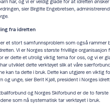
rn har, og vi er veldig glade for at idretten ønsker 
dringen, sier Birgitte Engebretsen, administrerende
rge.
ing fra idretten
 er et stort samfunnsproblem som også rammer 
etten. Vi er Norges største frivillige organisasjon 
r er dette et utrolig viktig tema for oss, og vi er gl
ar utviklet dette verktøyet slik at våre særforbund
ne kan ta dette i bruk. Dette kan utgjøre en viktig for
 og unge, sier Berit Kjøll, president i Norges idret
ballforbund og Norges Skiforbund er de to første
ene som nå systematisk tar verktøyet i bruk.