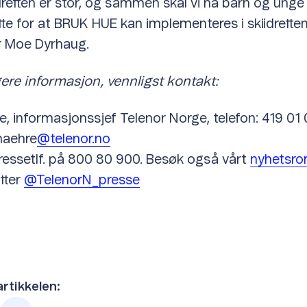
idretten er stor, og sammen skal vi nå barn og unge
ette for at BRUK HUE kan implementeres i skiidrette
er Moe Dyrhaug.
igere informasjon, vennligst kontakt:
e, informasjonssjef Telenor Norge, telefon: 419 01 0
.haehre
@telenor.no
 pressetlf. på 800 80 900. Besøk også vårt
nyhetsr
tter
@TelenorN_presse
artikkelen: