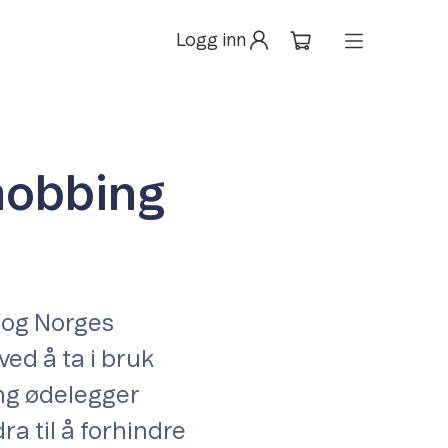
Logg inn
mobbing
 og Norges
ed å ta i bruk
ing ødelegger
ra til å forhindre