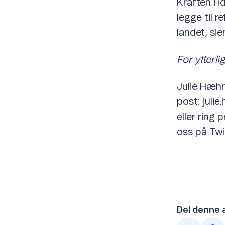
Kraften i 
legge til r
landet, si
For ytterl
Julie Hæhr
post: julie
eller ring
oss på Twi
Del denne 