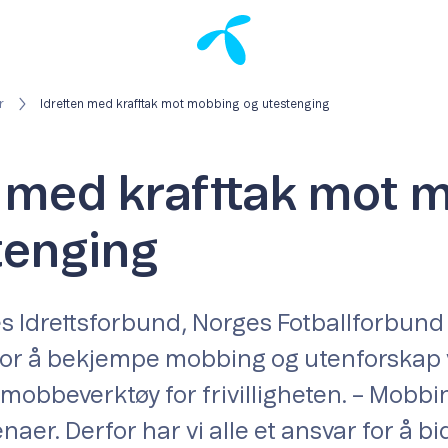
r
Idretten med krafttak mot mobbing og utestenging
n med krafttak mot 
tenging
s Idrettsforbund, Norges Fotballforbund
or å bekjempe mobbing og utenforskap v
obbeverktøy for frivilligheten. – Mobb
naer. Derfor har vi alle et ansvar for å bid