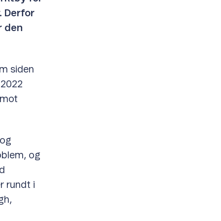
. Derfor
er den
om siden
I 2022
n mot
 og
roblem, og
ed
r rundt i
gh,