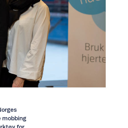
Norges
e mobbing
rktøy for