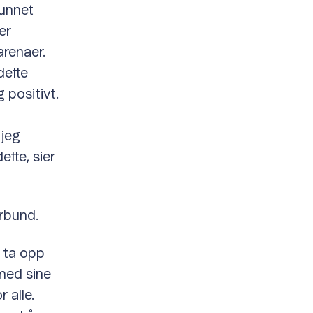
funnet
er
renaer.
dette
 positivt.
g
 jeg
ette, sier
orbund.
å ta opp
med sine
 alle.