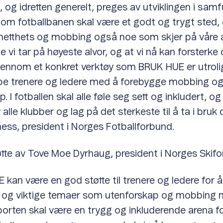
, og idretten generelt, preges av utviklingen i sam
lv om fotballbanen skal være et godt og trygt sted, 
netthets og mobbing også noe som skjer på våre a
e vi tar på høyeste alvor, og at vi nå kan forsterke 
jennom et konkret verktøy som BRUK HUE er utrolig
elpe trenere og ledere med å forebygge mobbing o
. I fotballen skal alle føle seg sett og inkludert, og
alle klubber og lag på det sterkeste til å ta i bruk d
ness, president i Norges Fotballforbund.
øtte av Tove Moe Dyrhaug, president i Norges Skif
 kan være en god støtte til trenere og ledere for 
e og viktige temaer som utenforskap og mobbing 
porten skal være en trygg og inkluderende arena for