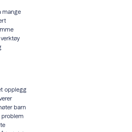
så mange
ert
 samme
 verktøy
g
get opplegg
verer
 møter barn
t problem
ste