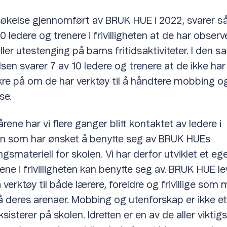
søkelse gjennomført av BRUK HUE i 2022, svarer 
 ledere og trenere i frivilligheten at de har observ
ler utestenging på barns fritidsaktiviteter. I den
sen svarer 7 av 10 ledere og trenere at de ikke har
sikre på om de har verktøy til å håndtere mobbing o
se.
årene har vi flere ganger blitt kontaktet av ledere i
eten som har ønsket å benytte seg av BRUK HUEs
gsmateriell for skolen. Vi har derfor utviklet et e
ene i frivilligheten kan benytte seg av. BRUK HUE le
verktøy til både lærere, foreldre og frivillige som
 deres arenaer. Mobbing og utenforskap er ikke e
isterer på skolen. Idretten er en av de aller viktig