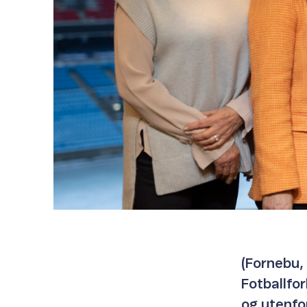
(Fornebu,
Fotballfo
og utenfo