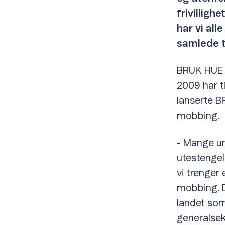
frivilligh
har vi all
samlede t
BRUK HUE 
2009 har t
lanserte B
mobbing.
- Mange u
utestengel
vi trenger
mobbing. De
landet som
generalsek