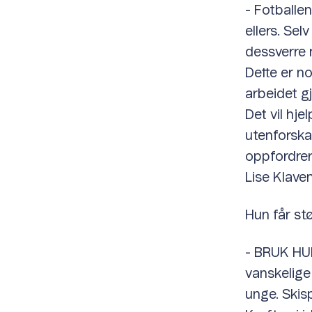
- Fotballen
ellers. Se
dessverre 
Dette er no
arbeidet g
Det vil hj
utenforskap
oppfordrer 
Lise Klave
Hun får st
- BRUK HUE
vanskelig
unge. Skis