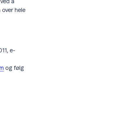
 ved å
n over hele
11, e-
om
og følg