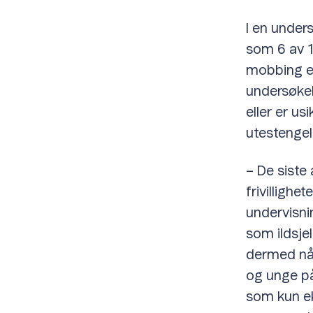
I en under
som 6 av 10
mobbing el
undersøkel
eller er u
utestengel
– De siste 
frivilligh
undervisnin
som ildsjel
dermed nå 
og unge på
som kun eks