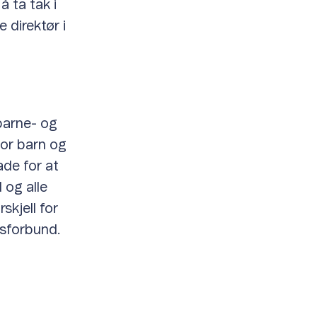
å ta tak i
 direktør i
barne- og
for barn og
ade for at
 og alle
skjell for
tsforbund.