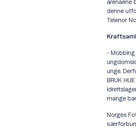
arenaene ba
denne utfor
Telenor No
Kraftsaml
- Mobbing
ungdomsidr
unge. Derfo
BRUK HUE h
idrettslage
mange barn
Norges Fot
særforbund