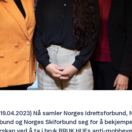
 19.04.2023) Nå samler Norges Idrettsforbund, 
rbund og Norges Skiforbund seg for å bekjemp
rskap ved å ta i bruk BRUK HUEs anti-mobbeve