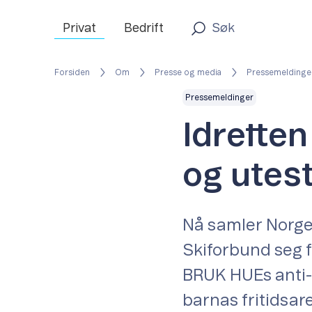
Privat
Bedrift
Forsiden
Om
Presse og media
Pressemeldinge
Pressemeldinger
Idrette
og utes
Nå samler Norge
Skiforbund seg f
BRUK HUEs anti-m
barnas fritidsare