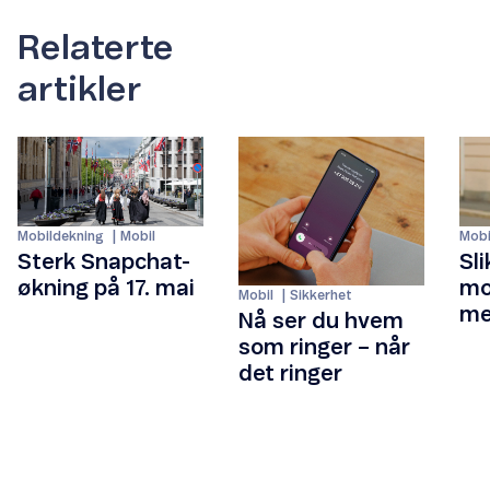
Relaterte
artikler
Mobi
Mobildekning
Mobil
Sli
Sterk Snapchat-
mo
økning på 17. mai
Mobil
Sikkerhet
me
Nå ser du hvem
som ringer – når
det ringer