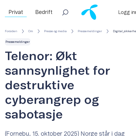
Privat
Bedrift
Logg in
Forsiden
Om
Presse og media
Pressemeldinger
Digital_sikkerh
Pressemeldinger
Telenor: Økt
sannsynlighet for
destruktive
cyberangrep og
sabotasje
(Fornebu, 15. oktober 2025) Norge står i dag