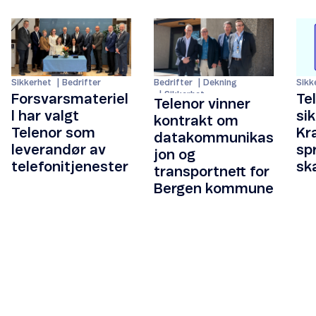
Sikk
Sikkerhet
Bedrifter
Bedrifter
Dekning
Sikkerhet
Te
Forsvarsmateriel
Telenor vinner
si
l har valgt
kontrakt om
Kra
Telenor som
datakommunikas
sp
leverandør av
jon og
sk
telefonitjenester
transportnett for
Bergen kommune