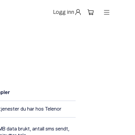
Logg inn
pler
 tjenester du har hos Telenor
 MB data brukt, antall sms sendt,