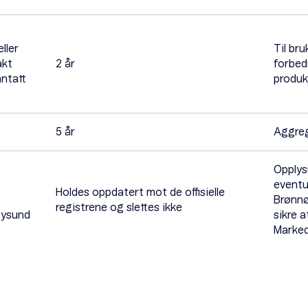
ller
Til br
akt
2 år
forbed
ntatt
produk
5 år
Aggreg
Opplys
eventu
Holdes oppdatert mot de offisielle
Brønnø
registrene og slettes ikke
øysund
sikre 
Marked