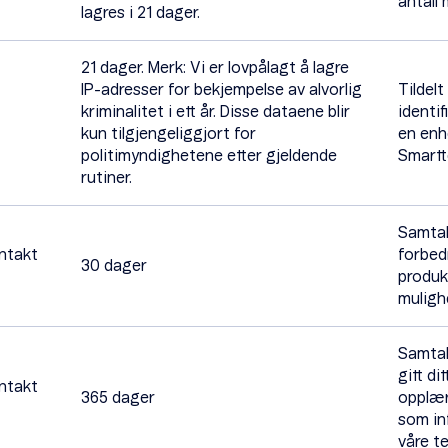
antall 
lagres i 21 dager.
21 dager. Merk: Vi er lovpålagt å lagre
IP-adresser for bekjempelse av alvorlig
Tildelt
kriminalitet i ett år. Disse dataene blir
identif
kun tilgjengeliggjort for
en enh
politimyndighetene etter gjeldende
Smartt
rutiner.
Samtal
ntakt
forbed
30 dager
produkt
mulighe
Samtal
gitt di
ntakt
365 dager
opplær
som in
våre t