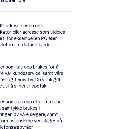
minutter tale
 IP-adresse er en unik
ikator eller adresse som tildeles
et, for eksempel en PC eller
elefon i et datanettverk
er som tas opp brukes for å
re vår kundeservice, samt våre
er og tjenester. Du vil bli gitt
t til å si nei til opptak
er som tas opp etter at du har
tt samtykke brukes i
ingen av våre selgere, samt
formasjonskilde ved klager på
elefonsalgbyråer