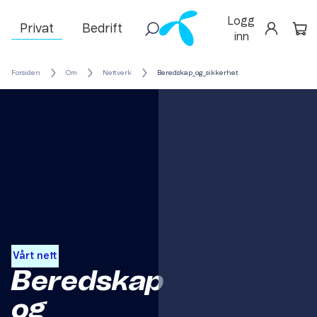
Logg
Privat
Bedrift
inn
Forsiden
Om
Nettverk
Beredskap_og_sikkerhet
Vårt nett
Beredskap
og