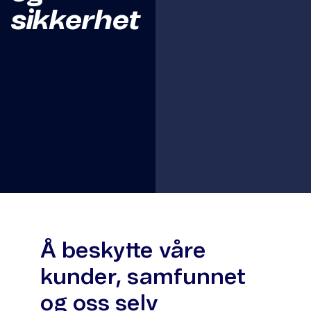
sikkerhet
Item
1
of
1
Å beskytte våre
kunder, samfunnet
og oss selv