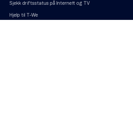
Sjekk driftsstatus på Internett og TV
Hjelp til T-We
Vilkår, angrerett og klage
Finn butikk
Om Telenor
Om Telenor
Om Telenor
Samfunnsansvar
Digital Sikkerhet
Jobb i Telenor
Pressesenter