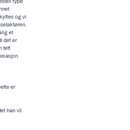
siell type
unnet
kyttes og vi
sselaktøren.
ang et
i det er
 tett
nisasjon.
Dette er
et han vil