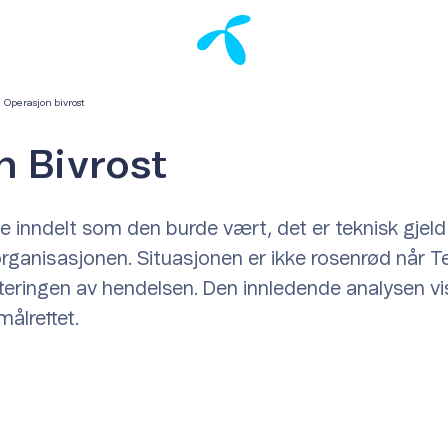
Operasjon bivrost
n Bivrost
kke inndelt som den burde vært, det er teknisk gje
rganisasjonen. Situasjonen er ikke rosenrød når Te
ndteringen av hendelsen. Den innledende analysen vi
ålrettet.