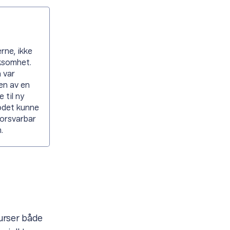
rne, ikke
rksomhet.
 var
en av en
 til ny
hodet kunne
forsvarbar
.
urser både