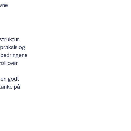
vne.
struktur,
 praksis og
orbedringene
oll over
ren godt
tanke på