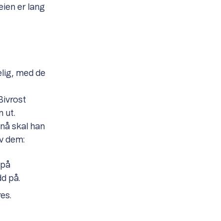
eien er lang
elig, med de
Bivrost
 ut.
 nå skal han
av dem:
 på
d på.
es.