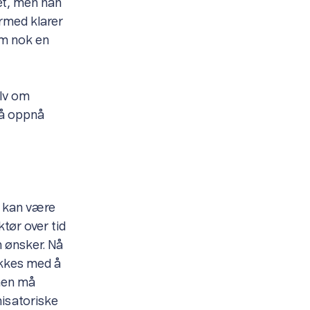
et, men han
ermed klarer
ham nok en
elv om
r å oppnå
å kan være
ktør over tid
n ønsker. Nå
ykkes med å
onen må
nisatoriske