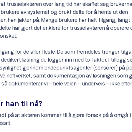
 at trusselaktøren over lang tid har skaffet seg brukern
 brukere av systemet og brukt dette for å hente ut den
en han jakter på. Mange brukere har hatt tilgang, langt 
ette har gjort det enklere for trusselaktøren å operere 
 ønsket.
ilgang for de aller fleste. De som fremdeles trenger tilga
edikert løsning de logger inn med to-faktor. I tillegg sø
 synlighet gjennom endepunktsagenter (sensorer) på pc
elve nettverket, samt dokumentasjon av løsningen som ga
 så dokumenterer vi – hele veien – underveis – ikke ette
r han til nå?
redt på at aktøren kommer til å gjøre forsøk på å omgå t
satt.