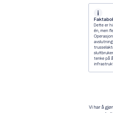
Faktabo
Dette er h
én, men fl
Operasjone
avslutning
trusselakt
sluttbruke
tenke på å
infrastrukt
Vi har å gj