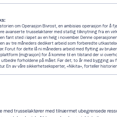
ks:
istorien om Operasjon Bivrost, en ambisiøs operasjon for å fje
ere avanserte trusselaktører med statlig tilknytning fra en vi
n fant sted i løpet av en helg i november. Denne operasjonen
en av tre måneders dedikert arbeid som forberedte utkastels
ør. Forut for dette lå ni måneders arbeid med flytting av brukere
rplattform (migrasjon) for å komme til en tilstand der vi over
 utbedre forholdene på målet. Før det; to år med bygging av 
ur. En av våre sikkerhetseksperter, «Nikita», forteller historien
øre med trusselaktører med tilnærmet ubegrensede ress