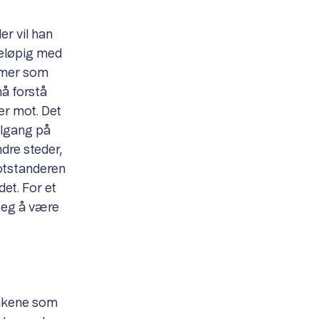
r vil han
reløpig med
temer som
må forstå
er mot. Det
tilgang på
ndre steder,
motstanderen
det. For et
 seg å være
takene som