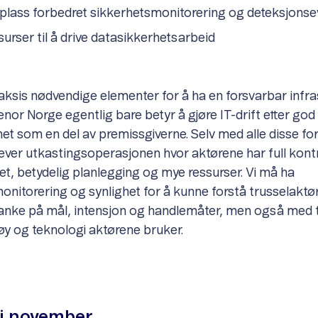
å plass forbedret sikkerhetsmonitorering og deteksjonse
surser til å drive datasikkerhetsarbeid
raksis nødvendige elementer for å ha en forsvarbar infra
nor Norge egentlig bare betyr å gjøre IT-drift etter god
et som en del av premissgiverne. Selv med alle disse f
rever utkastingsoperasjonen hvor aktørene har full kontr
t, betydelig planlegging og mye ressurser. Vi må ha
onitorering og synlighet for å kunne forstå trusselaktø
anke på mål, intensjon og handlemåter, men også med 
tøy og teknologi aktørene bruker.
 i november