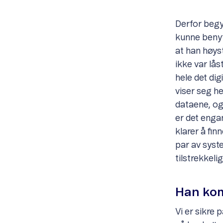
Derfor begy
kunne benyt
at han høyst
ikke var lå
hele det dig
viser seg he
dataene, og 
er det enga
klarer å fin
par av syst
tilstrekkeli
Han kom
Vi er sikre