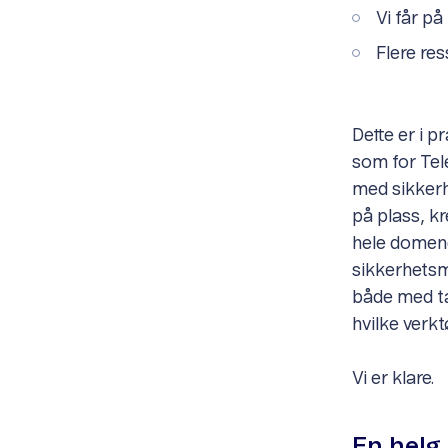
Vi får p
Flere res
Dette er i p
som for Tele
med sikkerh
på plass, k
hele domene
sikkerhetsm
både med t
hvilke verk
Vi er klare.
En helg