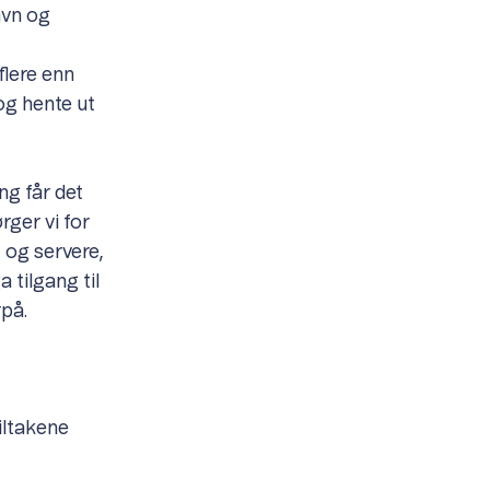
avn og
flere enn
og hente ut
ng får det
rger vi for
 og servere,
 tilgang til
rpå.
iltakene