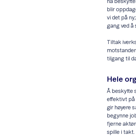
nå beskytte
blir oppdag
vi det på ny
gang ved å 
Tiltak iverk
motstanderne
tilgang til d
Hele or
Å beskytte 
effektivt på
gir høyere s
begynne job
fjerne aktør
spille i ta