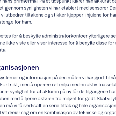
r hans primærmål. På et tidspunkt klarer han akkurat d
et gjennom synligheten vi har etablert med sensorer. D
; vi utbedrer tiltakene og stikker kjepper i hjulene for 
stenge for ham.
settes for å beskytte administratorkontoer ytterligere s
 ikke viste eller viser interesse for å benytte disse fo
ata.
ganisasjonen
systemer og informasjon på den måten vi har gjort til n
 kort sikt, men å operere i et miljø med en aktiv trussela
ann- synlighet for at aktøren på ny får de tilgangene ha
ben med å fjerne aktøren fra miljøet for godt. Skal vi l
en må vi få iverksatt en serie tiltak og hele organisasj
kt. Det dreier seg om en kombinasjon av tekniske og orga