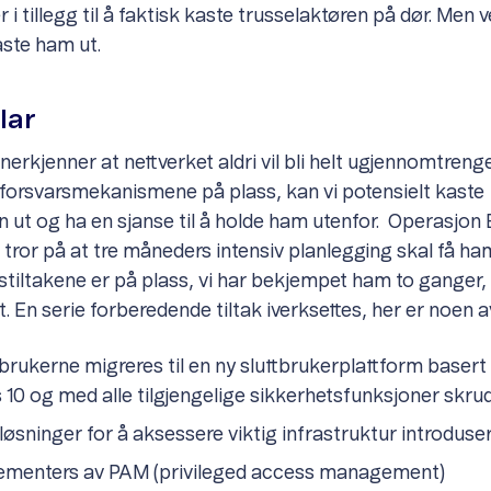
 i tillegg til å faktisk kaste trusselaktøren på dør. Men v
aste ham ut.
klar
nerkjenner at nettverket aldri vil bli helt ugjennomtreng
forsvarsmekanismene på plass, kan vi potensielt kaste
n ut og ha en sjanse til å holde ham utenfor. Operasjon 
i tror på at tre måneders intensiv planlegging skal få ham
stiltakene er på plass, vi har bekjempet ham to ganger,
t. En serie forberedende tiltak iverksettes, her er noen 
tbrukerne migreres til en ny sluttbrukerplattform basert
10 og med alle tilgjengelige sikkerhetsfunksjoner skrud
øsninger for å aksessere viktig infrastruktur introduser
ementers av PAM (privileged access management)