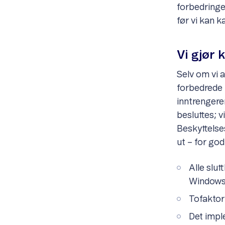
forbedringer
før vi kan k
Vi gjør 
Selv om vi a
forbedrede 
inntrengere
besluttes; v
Beskyttelse
ut – for god
Alle slut
Windows 
Tofaktorl
Det impl