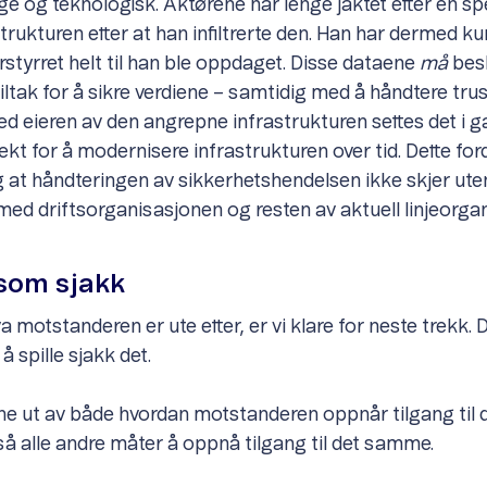
e og teknologisk. Aktørene har lenge jaktet etter en spe
strukturen etter at han infiltrerte den. Han har dermed k
rstyrret helt til han ble oppdaget. Disse dataene
må
bes
tiltak for å sikre verdiene – samtidig med å håndtere tru
eieren av den angrepne infrastrukturen settes det i g
ekt for å modernisere infrastrukturen over tid. Dette ford
ig at håndteringen av sikkerhetshendelsen ikke skjer uten
 med driftsorganisasjonen og resten av aktuell linjeorga
som sjakk
va motstanderen er ute etter, er vi klare for neste trekk. 
 spille sjakk det.
nne ut av både hvordan motstanderen oppnår tilgang til d
å alle andre måter å oppnå tilgang til det samme.