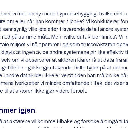
nner vi med en ny runde hypotesebygging; hvilke metode
te om eller når han kommer tilbake? Vi konkluderer fo
 sannsynlig ville lete etter tilsvarende data i andre sys
st ned på samme måte. Men hvilke datakilder finnes? Vi 
itale miljøet vi nå opererer i og som trusselaktøren oper
ldigvis at ingen av de andre systemene gir like effektiv 
selv om vi observerer at aktøren klarer få ut data fra a
ngstilfeller og ikke gjentakende. Dette tyder på at det 
ne i andre datakilder ikke er verdt tiden han må bruke på 
emene iverksetter vi mindre omfattende tiltak, det viser
ge til at aktøren ikke gjør videre forsøk.
mer igjen
 på at aktørene vil komme tilbake og forsøke å omgå til