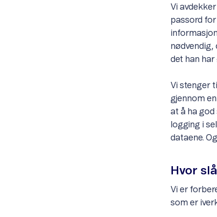
Vi avdekker
passord for
informasjon
nødvendig, d
det han har
Vi stenger t
gjennom en d
at å ha god
logging i s
dataene. Og
Hvor slå
Vi er forbe
som er iverk