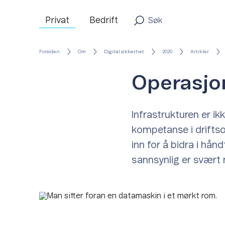
Privat
Bedrift
Forsiden
Om
Digital sikkerhet
2020
Artikler
Operasjo
Infrastrukturen er i
kompetanse i driftso
inn for å bidra i hå
sannsynlig er svært m