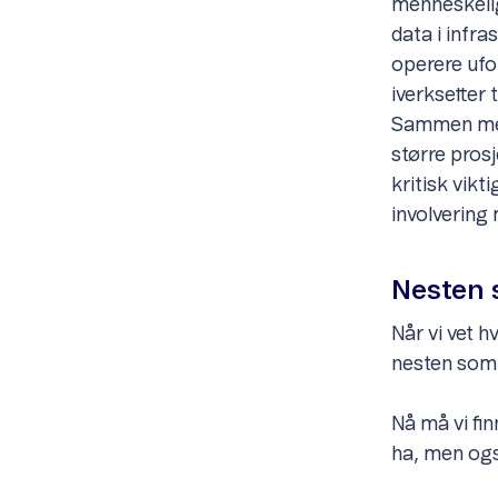
menneskelig
data i infra
operere ufo
iverksetter 
Sammen med 
større prosj
kritisk vikt
involvering
Nesten 
Når vi vet h
nesten som å
Nå må vi fi
ha, men ogs