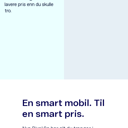
lavere pris enn du skulle
tro.
Item
1
of
1
En smart mobil. Til
en smart pris.