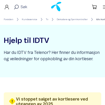
Forsiden
Kundeservice
Tv
Dekodere og fjernkontroller
Idtv kor
Hjelp til IDTV
Har du IDTV fra Telenor? Her finner du informasjon
og veiledninger for oppkobling av din kortleser.
Vi stoppet salget av kortlesere ved
utgangen av 2025