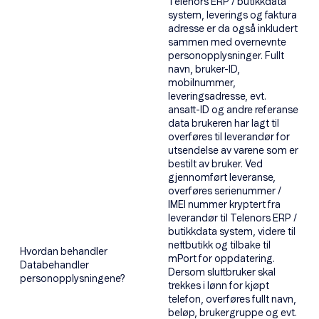
Telenors ERP / butikkdata
system, leverings og faktura
adresse er da også inkludert
sammen med overnevnte
personopplysninger. Fullt
navn, bruker-ID,
mobilnummer,
leveringsadresse, evt.
ansatt-ID og andre referanse
data brukeren har lagt til
overføres til leverandør for
utsendelse av varene som er
bestilt av bruker. Ved
gjennomført leveranse,
overføres serienummer /
IMEI nummer kryptert fra
leverandør til Telenors ERP /
butikkdata system, videre til
nettbutikk og tilbake til
Hvordan behandler
mPort for oppdatering.
Databehandler
Dersom sluttbruker skal
personopplysningene?
trekkes i lønn for kjøpt
telefon, overføres fullt navn,
beløp, brukergruppe og evt.