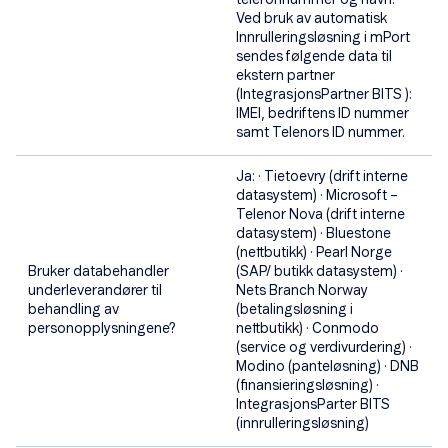
telefonnummer og navn.
Ved bruk av automatisk
Innrulleringsløsning i mPort
sendes følgende data til
ekstern partner
(IntegrasjonsPartner BITS ):
IMEI, bedriftens ID nummer
samt Telenors ID nummer.
Ja: · Tietoevry (drift interne
datasystem) · Microsoft –
Telenor Nova (drift interne
datasystem) · Bluestone
(nettbutikk) · Pearl Norge
Bruker databehandler
(SAP/ butikk datasystem) ·
underleverandører til
Nets Branch Norway
behandling av
(betalingsløsning i
personopplysningene?
nettbutikk) · Conmodo
(service og verdivurdering) ·
Modino (panteløsning) · DNB
(finansieringsløsning) ·
IntegrasjonsParter BITS
(innrulleringsløsning)