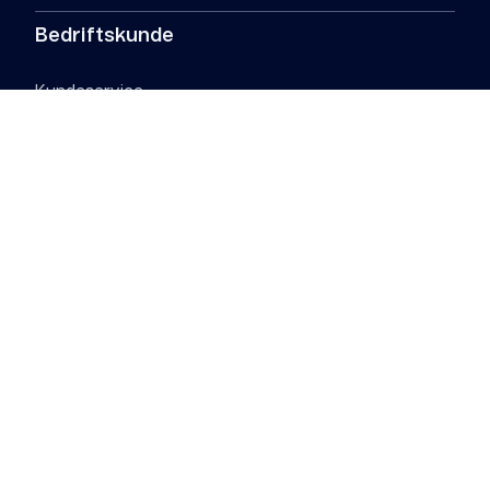
Bedriftskunde
Kundeservice
Finn forhandler
Vilkår
Dekningskart
Om Telenor
Om Telenor
Fakturere Telenor
Samfunnsansvar
Digital Sikkerhet
Personvern og
Informasjonskapsler
Telenors Kulturarv