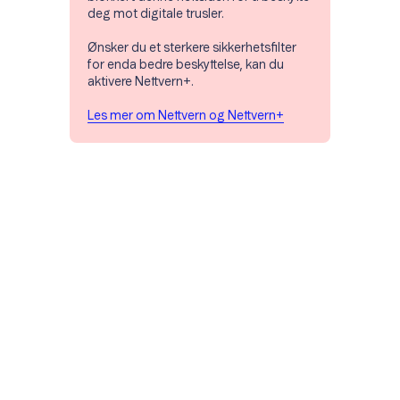
deg mot digitale trusler.
Ønsker du et sterkere sikkerhetsfilter
for enda bedre beskyttelse, kan du
aktivere Nettvern+.
Les mer om Nettvern og Nettvern+