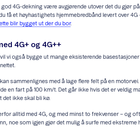
n god 4G-dekning være avgjørende utover det du gjør på
du få et høyhastighets hjemmebredbånd levert over 4G 
tte blir bygget ut der du bor
.
 med 4G+ og 4G++
tt, vil vi også bygge ut mange eksisterende basestasjoner
nettet.
kan sammenlignes med å lage flere felt på en motorvei.
de en fart på 100 km/t. Det går ikke hvis det er veldig m
t det ikke skal bli kø.
or alltid med 4G, og med minst to frekvenser – og ofte t
n, noe som igjen gjør det mulig å surfe med ekstreme 