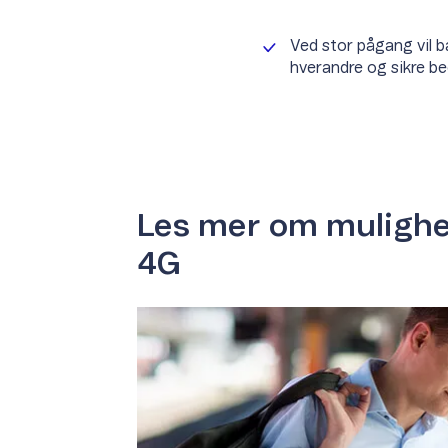
Ved stor pågang vil 
hverandre og sikre be
Les mer om muligh
4G