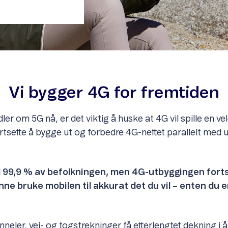
Vi bygger 4G for fremtiden
er om 5G nå, er det viktig å huske at 4G vil spille en vel
fortsette å bygge ut og forbedre 4G-nettet parallelt med u
il 99,9 % av befolkningen, men 4G-utbyggingen fortsett
kunne bruke mobilen til akkurat det du vil – enten du
unneler, vei- og togstrekninger få etterlengtet dekning i 