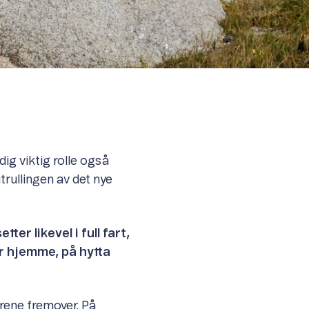
dig viktig rolle også
trullingen av det nye
er likevel i full fart,
 er hjemme, på hytta
årene fremover. På