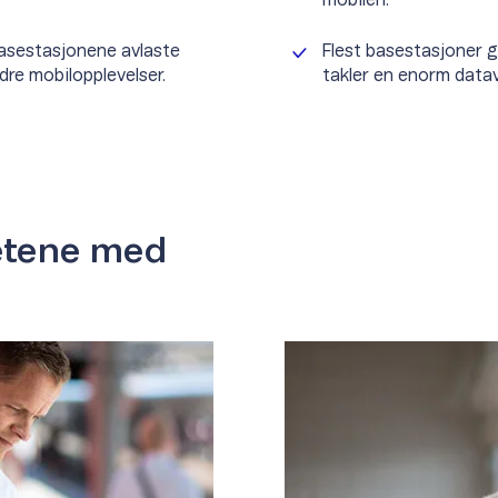
basestasjonene avlaste
Flest basestasjoner g
dre mobilopplevelser.
takler en enorm datav
etene med