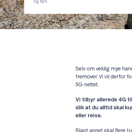
og tips.
Selv om veldig mye handl
fremover. Vi vil derfor 
5G-nettet.
Vi tilbyr allerede 4G t
slik at du alltid skal 
eller reise.
Blant annet skal flere t