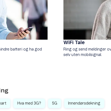
WiFi Tale
indre batteri og ha god
Ring og send meldinger ove
selv uten mobilsignal.
ing
kart
Hva med 3G?
5G
Innendørsdekning