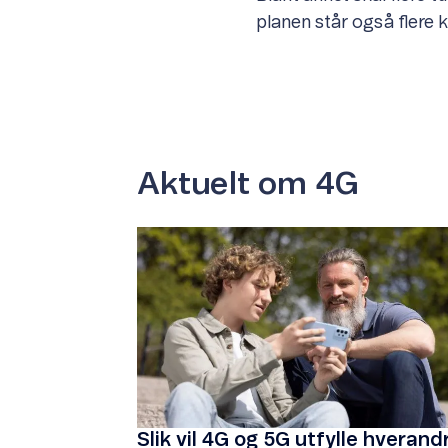
planen står også flere
Aktuelt om 4G
Slik vil 4G og 5G utfylle hverand