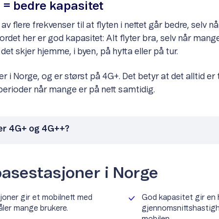
 = bedre kapasitet
av flere frekvenser til at flyten i nettet går bedre, selv
rdet her er god kapasitet: Alt flyter bra, selv når mang
t skjer hjemme, i byen, på hytta eller på tur.
r i Norge, og er størst på 4G+. Det betyr at det alltid er t
le perioder når mange er på nett samtidig.
er 4G+ og 4G++?
 basestasjoner i Norge
oner gir et mobilnett med
God kapasitet gir en
åler mange brukere.
gjennomsnittshastigh
mobilen.